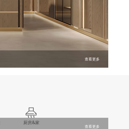
峰漫
查看更多
能
厨房&家
查看更多