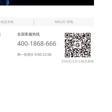
云电竞衣柜
MALIO 厨电
竞
全国客服热线
400-1868-666
周一至周日 9:00-22:00
扫码关注开云电竞厨柜