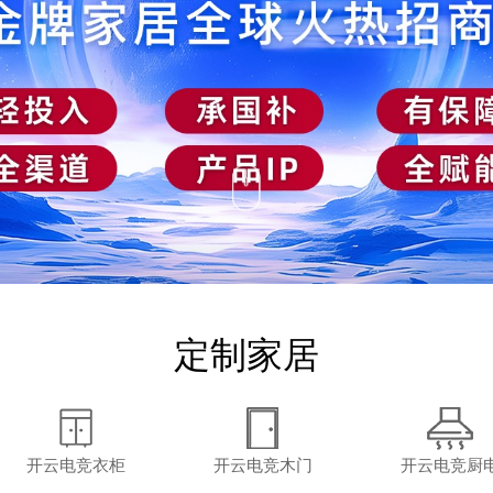
定制家居
开云电竞衣柜
开云电竞木门
开云电竞厨