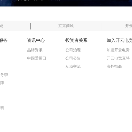
城
京东商城
开
服务
资讯中心
投资者关系
加入开云电
品牌资讯
公司治理
加盟开云电竞
中国爱厨日
公司公告
开云电竞直聘
互动交流
海外招商
服务季
保障
说明