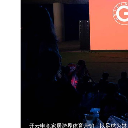
开云电竞家居跨界体育营销：以足球为媒
查看更多