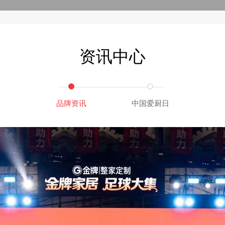
资讯中心
品牌资讯
中国爱厨日