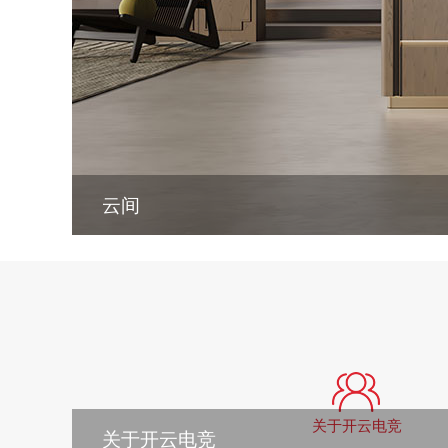
云间
查看更多
关于开云电竞
关于开云电竞