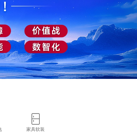
电
家具软装