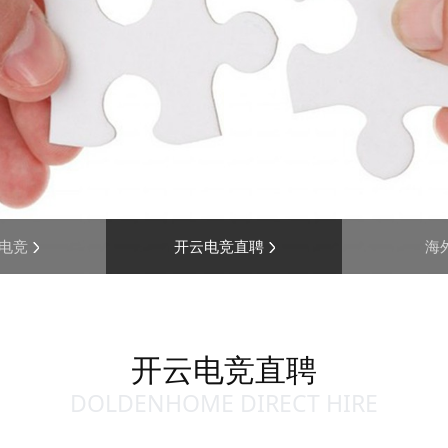
电竞
开云电竞直聘
海
开云电竞直聘
DOLDENHOME DIRECT HIRE