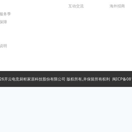
互动交流
海外招商
服务季
保障
说明
-2026开云电竞厨柜家居科技股份有限公司 版权所有,并保留所有权利
闽ICP备081