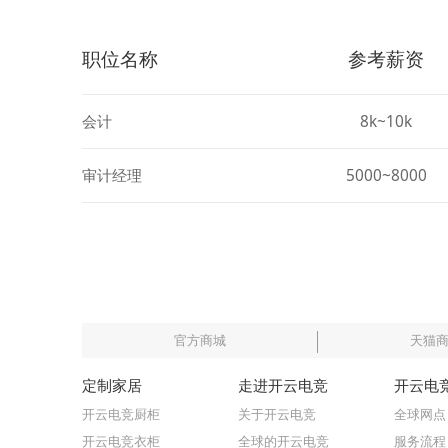
职位名称
参考薪资
会计
8k~10k
审计经理
5000~8000
官方商城
天猫
定制家居
走进开云电竞
开云电
开云电竞厨柜
关于开云电竞
全球网点
开云电竞衣柜
全球的开云电竞
服务流程